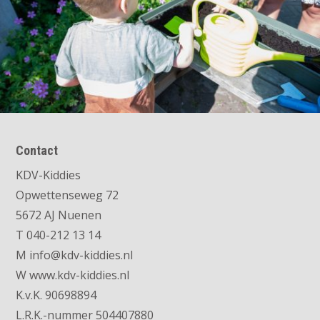
Contact
KDV-Kiddies
Opwettenseweg 72
5672 AJ Nuenen
T 040-212 13 14
M info@kdv-kiddies.nl
W
www.kdv-kiddies.nl
K.v.K.
90698894
L.R.K.-nummer 504407880